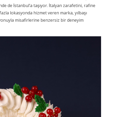
inde de İstanbul’a taşıyor. İtalyan zarafetini, rafine
dan fazla lokasyonda hizmet veren marka, yılbaşı
ksiyonuyla misafirlerine benzersiz bir deneyim