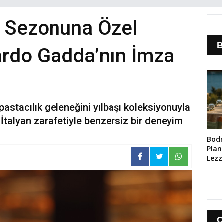
ı Sezonuna Özel
B
uardo Gadda’nın İmza
 pastacılık geleneğini yılbaşı koleksiyonuyla
ve İtalyan zarafetiyle benzersiz bir deneyim
Bod
Planı
Lezz
Ara