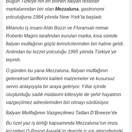
Bugün Türkiye’nin en bilinen İtalyan restoran
markalarından biri olan
Mezzaluna
, gastronomi
yolculuğuna 1984 yılında New York’ta başladı.
Milanolu iş insanı Aldo Bozzi ve Floransalı mimar
Roberto Magris tarafından kurulan marka, kısa sürede
İtalyan mutfağının güçlü temsilcilerinden biri haline geldi.
Ardından bu lezzet yolculuğu 1995 yılında Türkiye’ye
taşındı.
O günden bu yana Mezzaluna, İtalyan mutfağının
geleneksel tariflerini kaliteli malzemeler ve kusursuz
servis anlayışıyla bir araya getiriyor. Yıllar içinde
oluşturduğu sadık müdavim kitlesiyle de şehir hayatının
vazgeçilmez adreslerinden biri olmayı sürdürüyor.
İtalyan Mutfağının Vazgeçilmez Tatları D’Breeze’de
Bu özel yaz iş birliği kapsamında Mezzaluna’nın imza
lezzetleri D-Resort Ayvalık’ın denizle iç içe atmosferinde