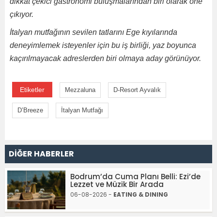
dikkat çekici gastronomi buluşmalarından biri olarak öne
çıkıyor.
İtalyan mutfağının sevilen tatlarını Ege kıyılarında
deneyimlemek isteyenler için bu iş birliği, yaz boyunca
kaçırılmayacak adreslerden biri olmaya aday görünüyor.
Etiketler
Mezzaluna
D-Resort Ayvalık
D’Breeze
İtalyan Mutfağı
DİĞER HABERLER
Bodrum’da Cuma Planı Belli: Ezi’de
Lezzet ve Müzik Bir Arada
06-08-2026 -
EATING & DINING