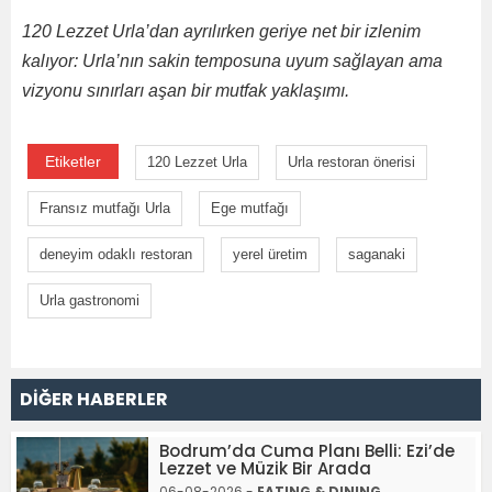
120 Lezzet Urla’dan ayrılırken geriye net bir izlenim
kalıyor: Urla’nın sakin temposuna uyum sağlayan ama
vizyonu sınırları aşan bir mutfak yaklaşımı.
Etiketler
120 Lezzet Urla
Urla restoran önerisi
Fransız mutfağı Urla
Ege mutfağı
deneyim odaklı restoran
yerel üretim
saganaki
Urla gastronomi
DİĞER HABERLER
Bodrum’da Cuma Planı Belli: Ezi’de
Lezzet ve Müzik Bir Arada
06-08-2026 -
EATING & DINING