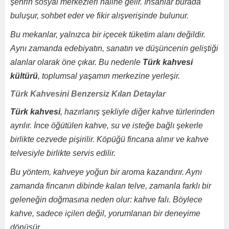
şehrin sosyal merkezleri haline gelir. İnsanlar burada
buluşur, sohbet eder ve fikir alışverişinde bulunur.
Bu mekanlar, yalnızca bir içecek tüketim alanı değildir.
Aynı zamanda edebiyatın, sanatın ve düşüncenin geliştiği
alanlar olarak öne çıkar. Bu nedenle
Türk kahvesi
kültürü
, toplumsal yaşamın merkezine yerleşir.
Türk Kahvesini Benzersiz Kılan Detaylar
Türk kahvesi
, hazırlanış şekliyle diğer kahve türlerinden
ayrılır. İnce öğütülen kahve, su ve isteğe bağlı şekerle
birlikte cezvede pişirilir. Köpüğü fincana alınır ve kahve
telvesiyle birlikte servis edilir.
Bu yöntem, kahveye yoğun bir aroma kazandırır. Aynı
zamanda fincanın dibinde kalan telve, zamanla farklı bir
geleneğin doğmasına neden olur: kahve falı. Böylece
kahve, sadece içilen değil, yorumlanan bir deneyime
dönüşür.