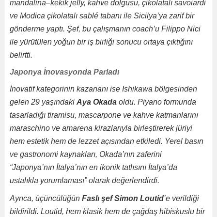
mandalina–kekik jelly, kahve dolgusu, çikolatalı savoiardi
ve Modica çikolatalı sablé tabanı ile Sicilya’ya zarif bir
gönderme yaptı. Şef, bu çalışmanın coach’u Filippo Nici
ile yürütülen yoğun bir iş birliği sonucu ortaya çıktığını
belirtti.
Japonya İnovasyonda Parladı
İnovatif kategorinin kazananı ise Ishikawa bölgesinden
gelen 29 yaşındaki
Aya Okada
oldu. Piyano formunda
tasarladığı tiramisu, mascarpone ve kahve katmanlarını
maraschino ve amarena kirazlarıyla birleştirerek jüriyi
hem estetik hem de lezzet açısından etkiledi. Yerel basın
ve gastronomi kaynakları, Okada’nın zaferini
“Japonya’nın İtalya’nın en ikonik tatlısını İtalya’da
ustalıkla yorumlaması” olarak değerlendirdi.
Ayrıca, üçüncülüğün
Faslı şef Simon Loutid
’e verildiği
bildirildi. Loutid, hem klasik hem de çağdaş hibiskuslu bir