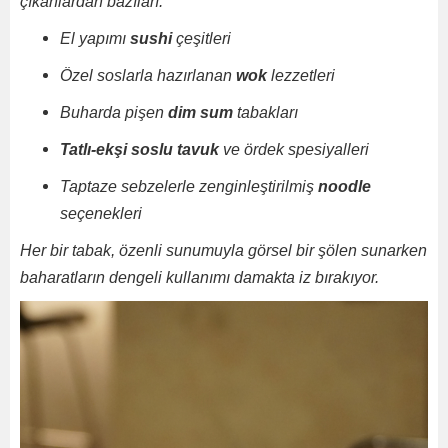
çıkanlardan bazıları:
El yapımı
sushi
çeşitleri
Özel soslarla hazırlanan
wok
lezzetleri
Buharda pişen
dim sum
tabakları
Tatlı-ekşi soslu tavuk
ve ördek spesiyalleri
Taptaze sebzelerle zenginleştirilmiş
noodle
seçenekleri
Her bir tabak, özenli sunumuyla görsel bir şölen sunarken
baharatların dengeli kullanımı damakta iz bırakıyor.