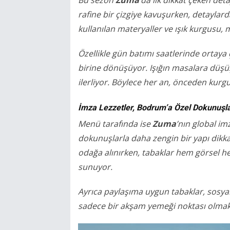
Bu sezon
Zuma
’da ilk dikkat çeken de
rafine bir çizgiye kavuşurken, detaylard
kullanılan materyaller ve ışık kurgusu, 
Özellikle gün batımı saatlerinde ortay
birine dönüşüyor. Işığın masalara düşüşü
ilerliyor. Böylece her an, önceden kurgu
İmza Lezzetler, Bodrum’a Özel Dokunuşl
Menü tarafında ise
Zuma
’nın global i
dokunuşlarla daha zengin bir yapı dikka
odağa alınırken, tabaklar hem görsel h
sunuyor.
Ayrıca paylaşıma uygun tabaklar, sosya
sadece bir akşam yemeği noktası olmakt