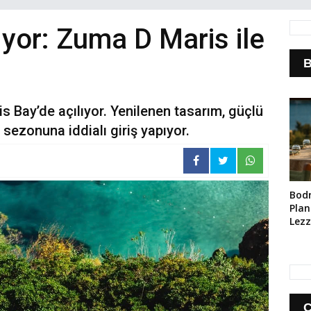
ıyor: Zuma D Maris ile
B
s Bay’de açılıyor. Yenilenen tasarım, güçlü
sezonuna iddialı giriş yapıyor.
Bod
Planı
Lezz
Ara