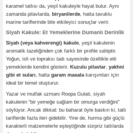
karamel tatlısı da, yeşil kakuleyle hayat bulur. Aynı
zamanda pilavlarda,
biryanilerde
, hatta tavuklu
marine tariflerinde bile etkileyici sonuçlar verir.
Siyah Kakule: Et Yemeklerine Dumanlı Derinlik
Siyah (veya kahverengi) kakule
, yeşil kakulenin
aromatik tazeliğinden çok farklı bir profile sahiptir.
Yoğun, isli ve topraksı tadı sayesinde özellikle etli
yemeklerde kendini gösterir.
Kuzulu pilavlar
,
yakhni
gibi et suları
, hatta
garam masala
karışımları için
ideal bir temel oluşturur.
Yazar ve mutfak uzmanı Roopa Gulati, siyah
kakulenin “bir yemeğe sağlam bir omurga verdiğini”
söylüyor. Ancak dikkat: bu baharat öyle baskın ki, tatlı
tariflerde fazla ileri gidebilir. Yine de, hurma gibi güçlü
karakterli malzemelerle eşleştiğinde sürpriz tatlılarda