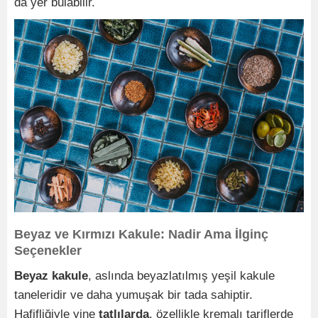
da yer bulabilir.
Beyaz ve Kırmızı Kakule: Nadir Ama İlginç
Seçenekler
Beyaz kakule
, aslında beyazlatılmış yeşil kakule
taneleridir ve daha yumuşak bir tada sahiptir.
Hafifliğiyle yine
tatlılarda
, özellikle kremalı tariflerde