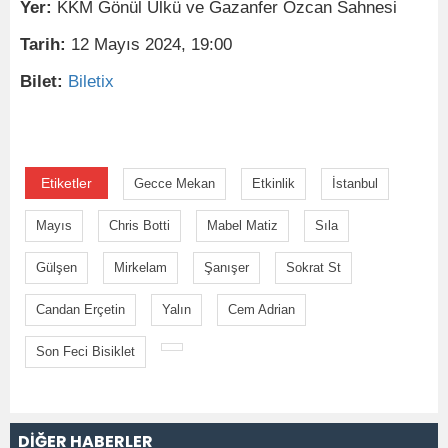
Yer:
KKM Gönül Ülkü ve Gazanfer Özcan Sahnesi
Tarih:
12 Mayıs 2024, 19:00
Bilet:
Biletix
Etiketler
Gecce Mekan
Etkinlik
İstanbul
Mayıs
Chris Botti
Mabel Matiz
Sıla
Gülşen
Mirkelam
Şanışer
Sokrat St
Candan Erçetin
Yalın
Cem Adrian
Son Feci Bisiklet
DİĞER HABERLER