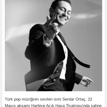
Türk pop müziğinin sevilen ismi Serdar Ortaç, 22
Mayıs akşamı Harbiye Açık Hava Tiyatrosu'nda sahne