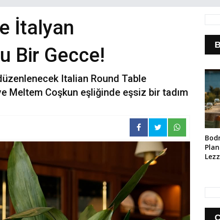
e İtalyan
B
lu Bir Gecce!
 düzenlenecek Italian Round Table
ve Meltem Coşkun eşliğinde eşsiz bir tadım
Bod
Planı
Lezz
Ara