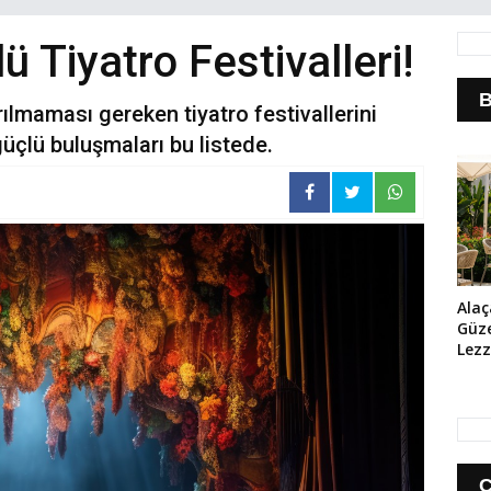
 Tiyatro Festivalleri!
B
ılmaması gereken tiyatro festivallerini
üçlü buluşmaları bu listede.
Alaç
Güze
Lezz