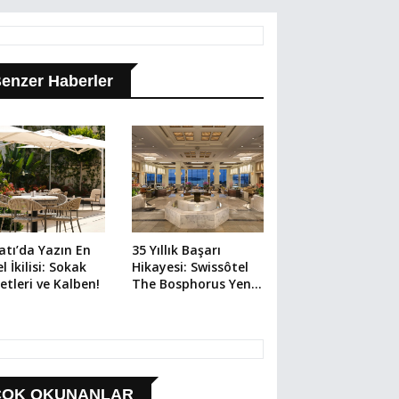
enzer Haberler
atı’da Yazın En
35 Yıllık Başarı
l İkilisi: Sokak
Hikayesi: Swissôtel
etleri ve Kalben!
The Bosphorus Yeni
Etkinlikleriyle
Sahneye Çıkıyor
ÇOK OKUNANLAR