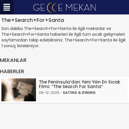
The+Search+For+Santa
Son dakika The+Search+For+Santa ile ilgili mekanlar ve
The+Search+For+Santa haberleri ile ilgili tüm sıcak gelişmeleri
sayfamızdan takip edebilirsiniz. The+Search+For+Santa ile ilgili
1 sonuç listeleniyor.
MEKANLAR
HABERLER
The Peninsula’dan Yeni Yılın En Sıcak
Filmi: “The Search For Santa”
08-12-2025 -
EATING & DINING