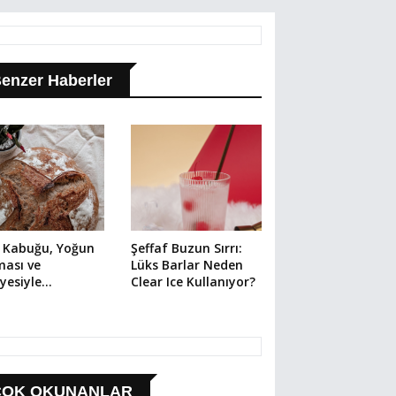
enzer Haberler
r Kabuğu, Yoğun
Şeffaf Buzun Sırrı:
ması ve
Lüks Barlar Neden
yesiyle
Clear Ice Kullanıyor?
rdough
omeni
ÇOK OKUNANLAR