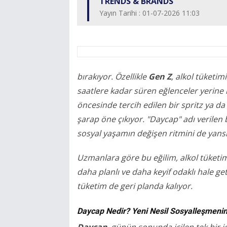
TRENDS & BRANDS
Yayın Tarihi : 01-07-2026 11:03
bırakıyor. Özellikle
Gen Z
, alkol tüketi
saatlere kadar süren eğlenceler yerine i
öncesinde tercih edilen bir spritz ya 
şarap öne çıkıyor. "Daycap" adı verilen bu
sosyal yaşamın değişen ritmini de yansı
Uzmanlara göre bu eğilim, alkol tüket
daha planlı ve daha keyif odaklı hale ge
tüketim de geri planda kalıyor.
Daycap Nedir? Yeni Nesil Sosyalleşmeni
Daycap
, günün sonunda içilen tek bir iç