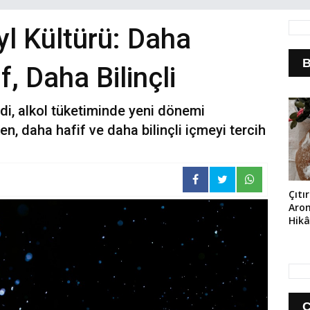
yl Kültürü: Daha
B
, Daha Bilinçli
di, alkol tüketiminde yeni dönemi
en, daha hafif ve daha bilinçli içmeyi tercih
Çıtı
Aro
Hikâ
Sou
Fen