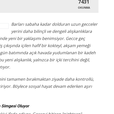
7431
OKUNMA
Barları sabaha kadar dolduran uzun gecceler
yerini daha bilinçli ve dengeli alışkanlıklara
minde yeni bir yaklaşımı benimsiyor. Gecce geç
ş çıkışında içilen hafif bir kokteyl, akşam yemeği
da gün batımında açık havada yudumlanan bir kadeh
 yeni alışkanlık, yalnızca bir içki tercihini değil,
tıyor.
imini tamamen bırakmaktan ziyade daha kontrollü,
tiriyor. Böylece sosyal hayat devam ederken aşırı
n Simgesi Oluyor
kiyi ifade ediyor. Gecceyi bitiren "nightcap"