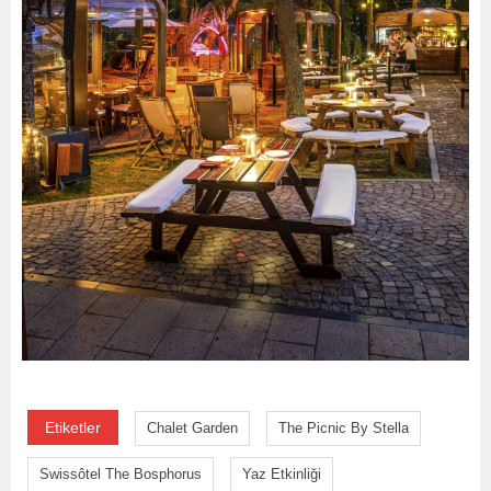
Etiketler
Chalet Garden
The Picnic By Stella
Swissôtel The Bosphorus
Yaz Etkinliği