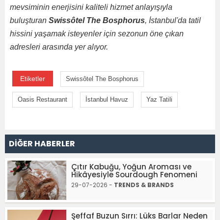
mevsiminin enerjisini kaliteli hizmet anlayışıyla
buluşturan
Swissôtel The Bosphorus
, İstanbul'da tatil
hissini yaşamak isteyenler için sezonun öne çıkan
adresleri arasında yer alıyor.
Etiketler
Swissôtel The Bosphorus
Oasis Restaurant
İstanbul Havuz
Yaz Tatili
DİĞER HABERLER
Çıtır Kabuğu, Yoğun Aroması ve
Hikâyesiyle Sourdough Fenomeni
29-07-2026 -
TRENDS & BRANDS
Şeffaf Buzun Sırrı: Lüks Barlar Neden