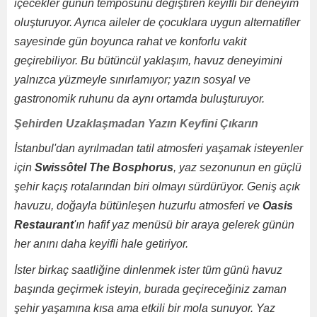
içecekler günün temposunu değiştiren keyifli bir deneyim
oluşturuyor. Ayrıca aileler de çocuklara uygun alternatifler
sayesinde gün boyunca rahat ve konforlu vakit
geçirebiliyor. Bu bütüncül yaklaşım, havuz deneyimini
yalnızca yüzmeyle sınırlamıyor; yazın sosyal ve
gastronomik ruhunu da aynı ortamda buluşturuyor.
Şehirden Uzaklaşmadan Yazın Keyfini Çıkarın
İstanbul'dan ayrılmadan tatil atmosferi yaşamak isteyenler
için
Swissôtel The Bosphorus
, yaz sezonunun en güçlü
şehir kaçış rotalarından biri olmayı sürdürüyor. Geniş açık
havuzu, doğayla bütünleşen huzurlu atmosferi ve
Oasis
Restaurant
'ın hafif yaz menüsü bir araya gelerek günün
her anını daha keyifli hale getiriyor.
İster birkaç saatliğine dinlenmek ister tüm günü havuz
başında geçirmek isteyin, burada geçireceğiniz zaman
şehir yaşamına kısa ama etkili bir mola sunuyor. Yaz