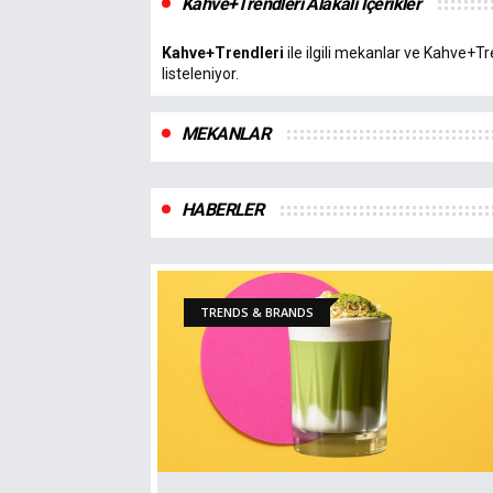
Kahve+Trendleri Alakalı İçerikler
Kahve+Trendleri
ile ilgili mekanlar ve Kahve+Tre
listeleniyor.
MEKANLAR
HABERLER
TRENDS & BRANDS