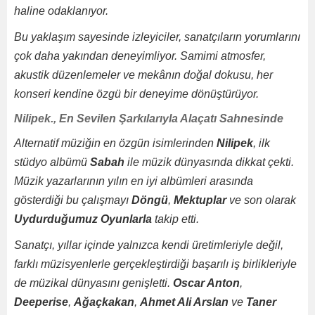
haline odaklanıyor.
Bu yaklaşım sayesinde izleyiciler, sanatçıların yorumlarını
çok daha yakından deneyimliyor. Samimi atmosfer,
akustik düzenlemeler ve mekânın doğal dokusu, her
konseri kendine özgü bir deneyime dönüştürüyor.
Nilipek., En Sevilen Şarkılarıyla Alaçatı Sahnesinde
Alternatif müziğin en özgün isimlerinden
Nilipek
, ilk
stüdyo albümü
Sabah
ile müzik dünyasında dikkat çekti.
Müzik yazarlarının yılın en iyi albümleri arasında
gösterdiği bu çalışmayı
Döngü
,
Mektuplar
ve son olarak
Uydurduğumuz Oyunlarla
takip etti.
Sanatçı, yıllar içinde yalnızca kendi üretimleriyle değil,
farklı müzisyenlerle gerçekleştirdiği başarılı iş birlikleriyle
de müzikal dünyasını genişletti.
Oscar Anton
,
Deeperise
,
Ağaçkakan
,
Ahmet Ali Arslan
ve
Taner