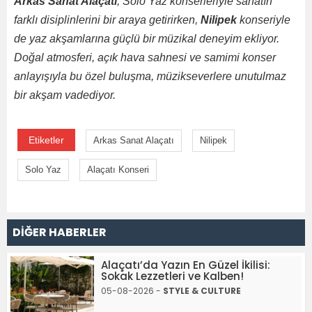
Arkas Sanat Alaçatı
, Solo Yaz konserleriyle sanatın
farklı disiplinlerini bir araya getirirken,
Nilipek
konseriyle
de yaz akşamlarına güçlü bir müzikal deneyim ekliyor.
Doğal atmosferi, açık hava sahnesi ve samimi konser
anlayışıyla bu özel buluşma, müzikseverlere unutulmaz
bir akşam vadediyor.
Etiketler
Arkas Sanat Alaçatı
Nilipek
Solo Yaz
Alaçatı Konseri
DİĞER HABERLER
Alaçatı’da Yazın En Güzel İkilisi:
Sokak Lezzetleri ve Kalben!
05-08-2026 -
STYLE & CULTURE