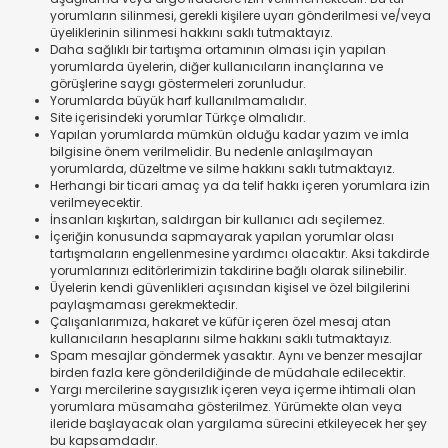
yorumların silinmesi, gerekli kişilere uyarı gönderilmesi ve/veya
üyeliklerinin silinmesi hakkını saklı tutmaktayız.
Daha sağlıklı bir tartışma ortamının olması için yapılan
yorumlarda üyelerin, diğer kullanıcıların inançlarına ve
görüşlerine saygı göstermeleri zorunludur.
Yorumlarda büyük harf kullanılmamalıdır.
Site içerisindeki yorumlar Türkçe olmalıdır.
Yapılan yorumlarda mümkün olduğu kadar yazım ve imla
bilgisine önem verilmelidir. Bu nedenle anlaşılmayan
yorumlarda, düzeltme ve silme hakkını saklı tutmaktayız.
Herhangi bir ticari amaç ya da telif hakkı içeren yorumlara izin
verilmeyecektir.
İnsanları kışkırtan, saldırgan bir kullanıcı adı seçilemez.
İçeriğin konusunda sapmayarak yapılan yorumlar olası
tartışmaların engellenmesine yardımcı olacaktır. Aksi takdirde
yorumlarınızı editörlerimizin takdirine bağlı olarak silinebilir.
Üyelerin kendi güvenlikleri açısından kişisel ve özel bilgilerini
paylaşmaması gerekmektedir.
Çalışanlarımıza, hakaret ve küfür içeren özel mesaj atan
kullanıcıların hesaplarını silme hakkını saklı tutmaktayız.
Spam mesajlar göndermek yasaktır. Aynı ve benzer mesajlar
birden fazla kere gönderildiğinde de müdahale edilecektir.
Yargı mercilerine saygısızlık içeren veya içerme ihtimali olan
yorumlara müsamaha gösterilmez. Yürümekte olan veya
ileride başlayacak olan yargılama sürecini etkileyecek her şey
bu kapsamdadır.