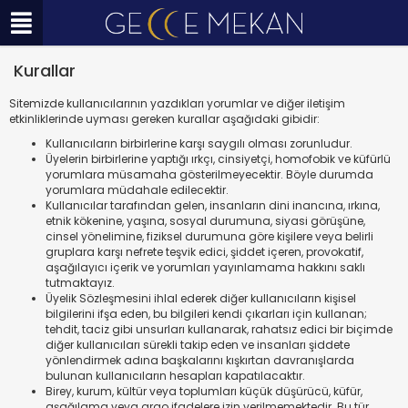
Kurallar
Sitemizde kullanıcılarının yazdıkları yorumlar ve diğer iletişim
etkinliklerinde uyması gereken kurallar aşağıdaki gibidir:
Kullanıcıların birbirlerine karşı saygılı olması zorunludur.
Üyelerin birbirlerine yaptığı ırkçı, cinsiyetçi, homofobik ve küfürlü
yorumlara müsamaha gösterilmeyecektir. Böyle durumda
yorumlara müdahale edilecektir.
Kullanıcılar tarafından gelen, insanların dini inancına, ırkına,
etnik kökenine, yaşına, sosyal durumuna, siyasi görüşüne,
cinsel yönelimine, fiziksel durumuna göre kişilere veya belirli
gruplara karşı nefrete teşvik edici, şiddet içeren, provokatif,
aşağılayıcı içerik ve yorumları yayınlamama hakkını saklı
tutmaktayız.
Üyelik Sözleşmesini ihlal ederek diğer kullanıcıların kişisel
bilgilerini ifşa eden, bu bilgileri kendi çıkarları için kullanan;
tehdit, taciz gibi unsurları kullanarak, rahatsız edici bir biçimde
diğer kullanıcıları sürekli takip eden ve insanları şiddete
yönlendirmek adına başkalarını kışkırtan davranışlarda
bulunan kullanıcıların hesapları kapatılacaktır.
Birey, kurum, kültür veya toplumları küçük düşürücü, küfür,
aşağılama veya argo ifadelere izin verilmemektedir. Bu tür