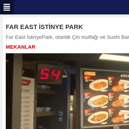
FAR EAST İSTİNYE PARK
Far East İstinyePark, otantik Çin mutfağı ve Sushi Bar’
MEKANLAR